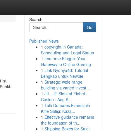
Search
Go
Published News
1
copyright in Canada:
Scheduling and Legal Status
1
Immerse Kingph: Your
Gateway to Online Gaming
1
Link Nyonya4d: Tutorial
Lengkap untuk Newbie
 ist
1
Strategic wide range
 Punkt-
building via varied invest...
1
Jili , Jili Slots at Finbet
Casino : Ang K...
1
Tatlı Domates Ezmesinin
Kitle Satışı: Kaza...
1
Effective guidance remains
the foundation of th...
1
Shipping Boxes for Sale: