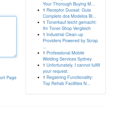
Your Thorough Buying M...
1
Receptor Duosat: Guia
Completo dos Modelos Bl...
1
Tonerkauf leicht gemacht:
Ihr Toner-Shop Vergleich
1
Industrial Clean-up
Providers Powered by Scrap
...
1
Professional Mobile
Welding Services Sydney
1
Unfortunately, I cannot fulfill
your request.
1
Regaining Functionality:
ort Page
Top Rehab Facilities N...