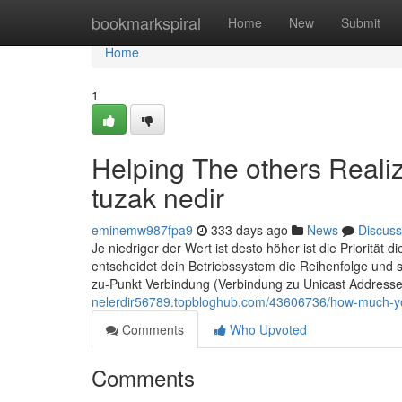
Home
bookmarkspiral
Home
New
Submit
Home
1
Helping The others Reali
tuzak nedir
eminemw987fpa9
333 days ago
News
Discuss
Je niedriger der Wert ist desto höher ist die Priorität
entscheidet dein Betriebssystem die Reihenfolge und s
zu-Punkt Verbindung (Verbindung zu Unicast Addressen
nelerdir56789.topbloghub.com/43606736/how-much-you-
Comments
Who Upvoted
Comments