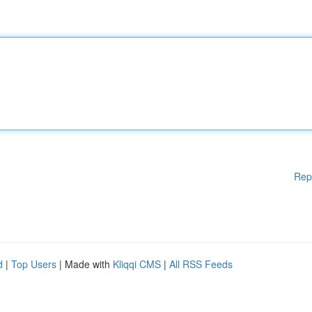
Rep
d
|
Top Users
| Made with
Kliqqi CMS
|
All RSS Feeds