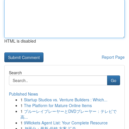
HTML is disabled
Report Page
Search
Go
Published News
1
Startup Studios vs. Venture Builders : Which...
1
The Platform for Mature Online Items
1
ブルーレイプレーヤーとDVDプレーヤー：テレビで
高...
1
9Wickets Agent List: Your Complete Resource
1
J9平台：最新 促销 方案 汇总