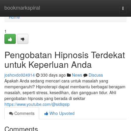
Home
bookmarkspiral
Togg
navi
Home
1
Pengobatan Hipnosis Terdekat
untuk Keperluan Anda
joshcvdo924914
330 days ago
News
Discuss
Apakah Anda sedang mencari cara untuk masalah yang
mempengaruhi? Hipnoterapi dapat membantu berbagai beragam
masalah, seperti stress, kesedihan, dan gangguan tidur. Ahli
pengobatan hipnosis yang berada di sekitar
https://www.youtube.com/@sidiqsip
Comments
Who Upvoted
Comments