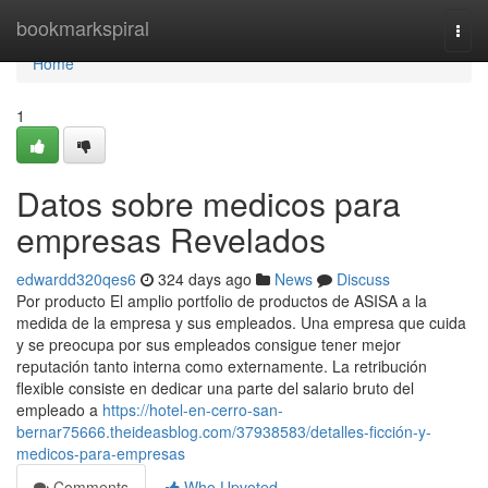
Home
bookmarkspiral
Togg
navi
Home
1
Datos sobre medicos para
empresas Revelados
edwardd320qes6
324 days ago
News
Discuss
Por producto El amplio portfolio de productos de ASISA a la
medida de la empresa y sus empleados. Una empresa que cuida
y se preocupa por sus empleados consigue tener mejor
reputación tanto interna como externamente. La retribución
flexible consiste en dedicar una parte del salario bruto del
empleado a
https://hotel-en-cerro-san-
bernar75666.theideasblog.com/37938583/detalles-ficción-y-
medicos-para-empresas
Comments
Who Upvoted