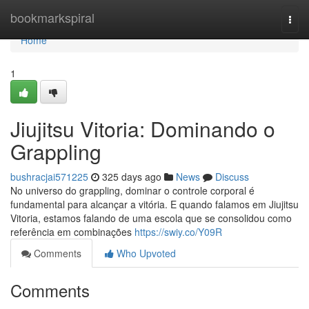
Home
bookmarkspiral
Togg
navi
Home
1
Jiujitsu Vitoria: Dominando o
Grappling
bushracjai571225
325 days ago
News
Discuss
No universo do grappling, dominar o controle corporal é
fundamental para alcançar a vitória. E quando falamos em Jiujitsu
Vitoria, estamos falando de uma escola que se consolidou como
referência em combinações
https://swiy.co/Y09R
Comments
Who Upvoted
Comments