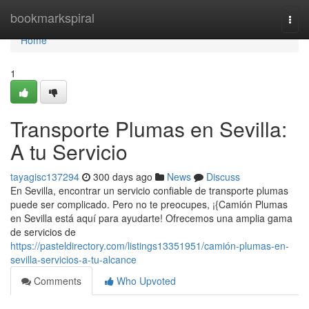
Home
bookmarkspiral
Togg
navi
Home
1
Transporte Plumas en Sevilla:
A tu Servicio
tayagisc137294
300 days ago
News
Discuss
En Sevilla, encontrar un servicio confiable de transporte plumas
puede ser complicado. Pero no te preocupes, ¡{Camión Plumas
en Sevilla está aquí para ayudarte! Ofrecemos una amplia gama
de servicios de
https://pasteldirectory.com/listings13351951/camión-plumas-en-
sevilla-servicios-a-tu-alcance
Comments
Who Upvoted