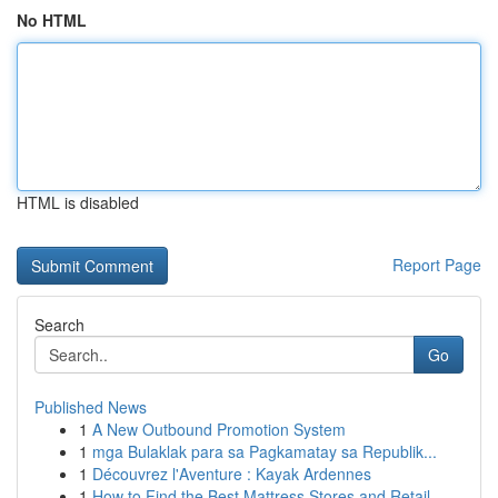
No HTML
HTML is disabled
Report Page
Search
Go
Published News
1
A New Outbound Promotion System
1
mga Bulaklak para sa Pagkamatay sa Republik...
1
Découvrez l'Aventure : Kayak Ardennes
1
How to Find the Best Mattress Stores and Retail...