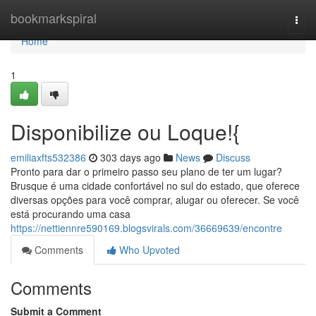
Home
bookmarkspiral
Togg
navi
Home
1
Disponibilize ou Loque!{
emiliaxfts532386
303 days ago
News
Discuss
Pronto para dar o primeiro passo seu plano de ter um lugar?
Brusque é uma cidade confortável no sul do estado, que oferece
diversas opções para você comprar, alugar ou oferecer. Se você
está procurando uma casa
https://nettiennre590169.blogsvirals.com/36669639/encontre
Comments
Who Upvoted
Comments
Submit a Comment