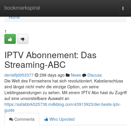
Home
bookmarkspiral
Togg
navi
Home
1
IPTV Abonnement: Das
Streaming-ABC
denisfljd953377
298 days ago
News
Discuss
Die Welt des Fernsehens hat sich revolutioniert. Kabelanschluss
sind längst nicht mehr die einzige Option, um seine
Lieblingssendungen zu sehen. Mit einem IPTV Abo hast du Zugriff
auf eine unvorstellbare Auswahl an
https://safabbrk525738.mdkblog.com/43913923/der-beste-iptv-
guide
Comments
Who Upvoted