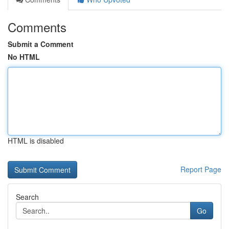
Comments
Submit a Comment
No HTML
HTML is disabled
Report Page
Search
Go