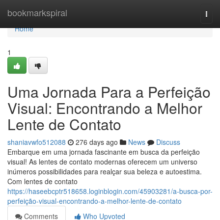
Home
bookmarkspiral
Togg
navi
Home
1
Uma Jornada Para a Perfeição
Visual: Encontrando a Melhor
Lente de Contato
shaniavwfo512088
276 days ago
News
Discuss
Embarque em uma jornada fascinante em busca da perfeição
visual! As lentes de contato modernas oferecem um universo
inúmeros possibilidades para realçar sua beleza e autoestima.
Com lentes de contato
https://haseebcptr518658.loginblogin.com/45903281/a-busca-por-
perfeição-visual-encontrando-a-melhor-lente-de-contato
Comments
Who Upvoted