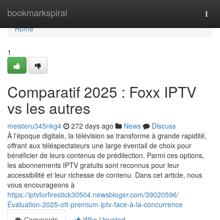
Home
bookmarkspiral
Togg
navi
Home
1
Comparatif 2025 : Foxx IPTV
vs les autres
meisteru345nkg4
272 days ago
News
Discuss
À l'époque digitale, la télévision se transforme à grande rapidité,
offrant aux téléspectateurs une large éventail de choix pour
bénéficier de leurs contenus de prédilection. Parmi ces options,
les abonnements IPTV gratuits sont reconnus pour leur
accessibilité et leur richesse de contenu. Dans cet article, nous
vous encourageons à
https://iptvforfirestick30504.newsbloger.com/39020596/
Évaluation-2025-ott-premium-iptv-face-à-la-concurrence
Comments
Who Upvoted