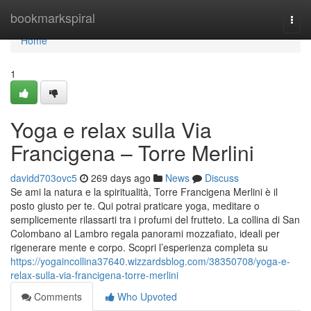
Home
bookmarkspiral
Togg
navi
Home
1
Yoga e relax sulla Via
Francigena – Torre Merlini
davidd703ovc5
269 days ago
News
Discuss
Se ami la natura e la spiritualità, Torre Francigena Merlini è il
posto giusto per te. Qui potrai praticare yoga, meditare o
semplicemente rilassarti tra i profumi del frutteto. La collina di San
Colombano al Lambro regala panorami mozzafiato, ideali per
rigenerare mente e corpo. Scopri l’esperienza completa su
https://yogaincollina37640.wizzardsblog.com/38350708/yoga-e-
relax-sulla-via-francigena-torre-merlini
Comments
Who Upvoted