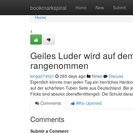
Home
bookmarkspiral
Home
New
Submit
Home
1
Geiles Luder wird auf d
rangenommen
kinga074tcj1
265 days ago
News
Discuss
Eigentlich könnte man jeden Tag ein herrliches Hardc
auf der schärfsten Tuben Seite aus Deutschland. Bei je
Flicks sind absolut oberaffentittengeil. Die Schuld dar
Comments
Who Upvoted
Comments
Submit a Comment