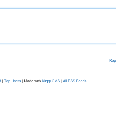
Rep
d
|
Top Users
| Made with
Kliqqi CMS
|
All RSS Feeds