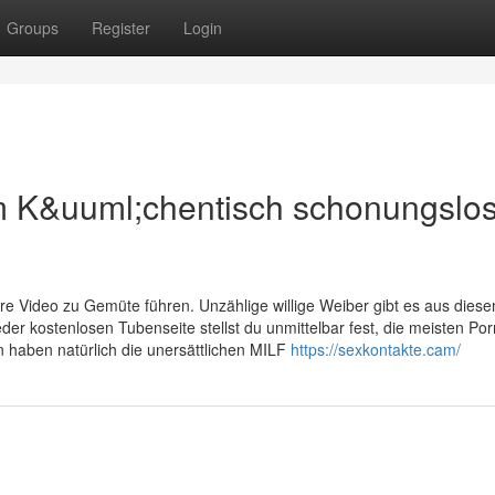
Groups
Register
Login
em K&uuml;chentisch schonungslo
ore Video zu Gemüte führen. Unzählige willige Weiber gibt es aus die
der kostenlosen Tubenseite stellst du unmittelbar fest, die meisten Po
an haben natürlich die unersättlichen MILF
https://sexkontakte.cam/