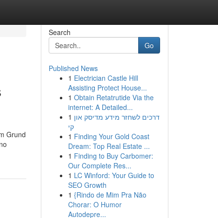
Search
Go
Published News
1
Electrician Castle Hill
s
Assisting Protect House...
1
Obtain Retatrutide Via the
internet: A Detailed...
1
דרכים לשחזר מידע מדיסק און
קי
sem Grund
1
Finding Your Gold Coast
rno
Dream: Top Real Estate ...
1
Finding to Buy Carbomer:
Our Complete Res...
1
LC Winford: Your Guide to
SEO Growth
1
{Rindo de Mim Pra Não
Chorar: O Humor
Autodepre...