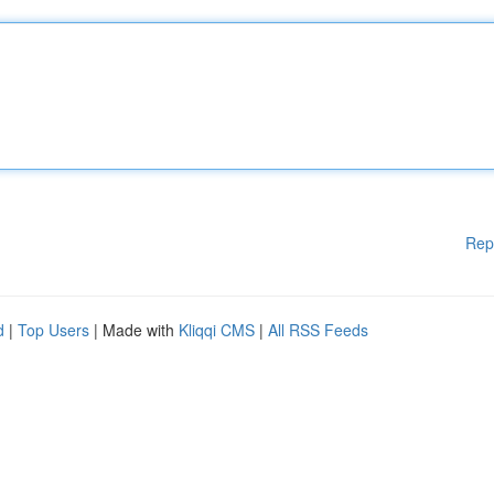
Rep
d
|
Top Users
| Made with
Kliqqi CMS
|
All RSS Feeds