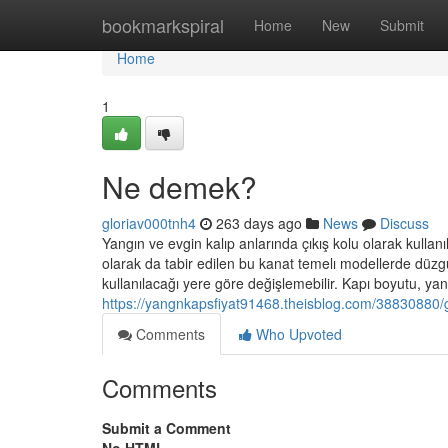
Home
bookmarkspiral
Home
New
Submit
Home
1
Ne demek?
gloriav000tnh4
263 days ago
News
Discuss
Yangın ve evgin kalıp anlarında çıkış kolu olarak kullan
olarak da tabir edilen bu kanat temelı modellerde düz
kullanılacağı yere göre değişlemebilir. Kapı boyutu, yang
https://yangnkapsfiyat91468.theisblog.com/38830880/gre
Comments
Who Upvoted
Comments
Submit a Comment