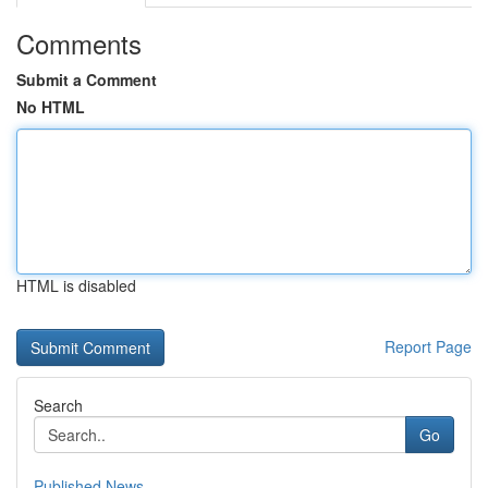
Comments
Submit a Comment
No HTML
HTML is disabled
Report Page
Search
Go
Published News