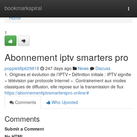
Home
bookmarkspiral
Togg
navi
Home
1
Abonnement iptv smarters pro
poppieldlp629818
247 days ago
News
Discuss
1. Origines et évolution de l’IPTV • Définition initiale : IPTV signifie
« télévision par protocole Internet ». Contrairement aux modes
classiques de diffusion, elle repose sur la transmission de flux
https://abonnementiptvsmarterspro.online/#
Comments
Who Upvoted
Comments
Submit a Comment
No HTML