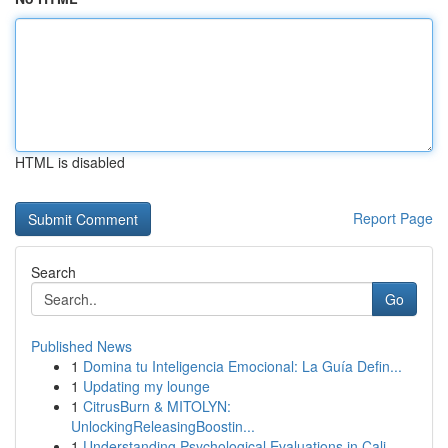
HTML is disabled
Report Page
Search
Go
Published News
1
Domina tu Inteligencia Emocional: La Guía Defin...
1
Updating my lounge
1
CitrusBurn & MITOLYN:
UnlockingReleasingBoostin...
1
Understanding Psychological Evaluations in Cali...