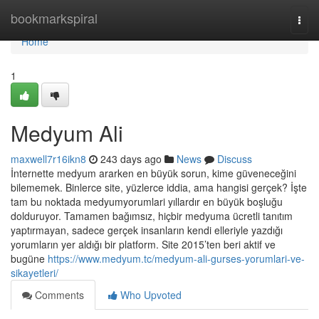
Home
bookmarkspiral
Togg
navi
Home
1
Medyum Ali
maxwell7r16ikn8
243 days ago
News
Discuss
İnternette medyum ararken en büyük sorun, kime güveneceğini
bilememek. Binlerce site, yüzlerce iddia, ama hangisi gerçek? İşte
tam bu noktada medyumyorumlari yıllardır en büyük boşluğu
dolduruyor. Tamamen bağımsız, hiçbir medyuma ücretli tanıtım
yaptırmayan, sadece gerçek insanların kendi elleriyle yazdığı
yorumların yer aldığı bir platform. Site 2015’ten beri aktif ve
bugüne
https://www.medyum.tc/medyum-ali-gurses-yorumlari-ve-
sikayetleri/
Comments
Who Upvoted