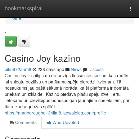
Home
bookmarkspiral
Togg
navi
Home
1
Casino Joy kazino
piku972anm8
238 days ago
News
Discuss
Casino Joy ir spilgts un draudzīgs tiešsaistes kazino, kas radīts,
lai sniegtu pozitīvu un patīkamu spēļu pieredzi ikvienam. Tā
nosaukums jau pašā sākumā norāda, ka šī platforma ir domāta
priekam un izklaidei. Kazino piedāvā plašu spēļu izvēli, ērtu
lietošanu un pievilcīgus bonusus gan jaunajiem spēlētājiem, gan
tiem, kuri atgriežas spēlēt
https://marlborougho134llm8.laowaiblog.com/profile
Comments
Who Upvoted
Comments