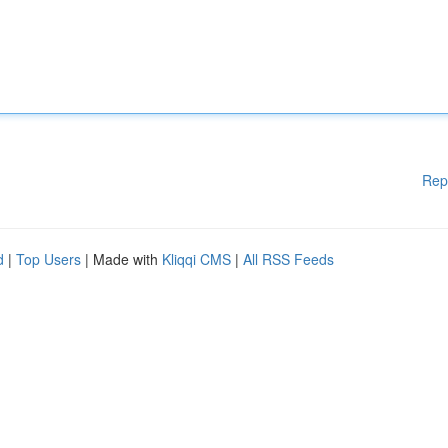
Rep
d
|
Top Users
| Made with
Kliqqi CMS
|
All RSS Feeds