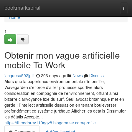
Home
bookmarkspiral
Togg
navi
Home
1
Obtenir mon vague artificielle
mobile To Work
jacquesu592jpt1
206 days ago
News
Discuss
Alors que la expérience environnementale s’intensifie,
Wavegarden s’efforce d’allier prouesse sportive alors
considération en compagnie de l’environnement, offrant ainsi
bizarre clairvoyance fixe du surf. Seul avocat britannique met en
garde : l’intellect artificielle dissuasion en tenant bouleverser
profondément ce système juridique Afficher les détails Dissimuler
les détails Accepte...
https://theodorev110qgv8.blogdeazar.com/profile
Comments
Who Upvoted