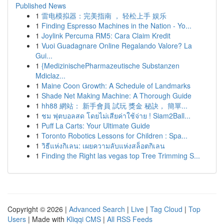
Published News
1
雷电模拟器：完美指南 ， 轻松上手 娱乐
1
Finding Espresso Machines in the Nation - Yo...
1
Joylink Percuma RM5: Cara Claim Kredit
1
Vuoi Guadagnare Online Regalando Valore? La
Gui...
1
{MedizinischePharmazeutische Substanzen
Mdiclaz...
1
Maine Coon Growth: A Schedule of Landmarks
1
Shade Net Making Machine: A Thorough Guide
1
hh88 網站： 新手會員 試玩 獎金 秘訣， 簡單...
1
ชม ฟุตบอลสด โดยไม่เสียค่าใช้จ่าย ! Siam2Ball...
1
Puff La Carts: Your Ultimate Guide
1
Toronto Robotics Lessons for Children : Spa...
1
วิธีแห่งกิเลน: เผยความลับแห่งสล็อตกิเลน
1
Finding the Right las vegas top Tree Trimming S...
Copyright © 2026 |
Advanced Search
|
Live
|
Tag Cloud
|
Top
Users
| Made with
Kliqqi CMS
|
All RSS Feeds