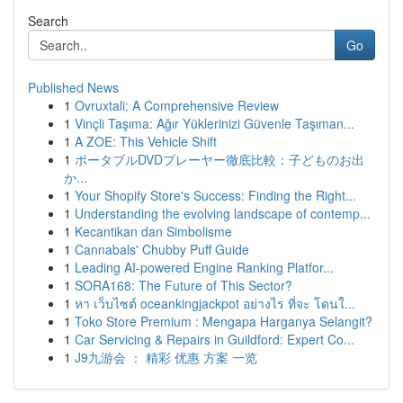
Search
Go
Published News
1
Ovruxtali: A Comprehensive Review
1
Vinçli Taşıma: Ağır Yüklerinizi Güvenle Taşıman...
1
A ZOE: This Vehicle Shift
1
ポータブルDVDプレーヤー徹底比較：子どものお出
か...
1
Your Shopify Store's Success: Finding the Right...
1
Understanding the evolving landscape of contemp...
1
Kecantikan dan Simbolisme
1
Cannabals' Chubby Puff Guide
1
Leading AI-powered Engine Ranking Platfor...
1
SORA168: The Future of This Sector?
1
หา เว็บไซต์ oceankingjackpot อย่างไร ที่จะ โดนใ...
1
Toko Store Premium : Mengapa Harganya Selangit?
1
Car Servicing & Repairs in Guildford: Expert Co...
1
J9九游会 ： 精彩 优惠 方案 一览