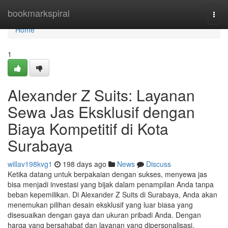
Home
bookmarkspiral
Togg
navi
Home
1
Alexander Z Suits: Layanan
Sewa Jas Eksklusif dengan
Biaya Kompetitif di Kota
Surabaya
willav198kvg1
198 days ago
News
Discuss
Ketika datang untuk berpakaian dengan sukses, menyewa jas
bisa menjadi investasi yang bijak dalam penampilan Anda tanpa
beban kepemilikan. Di Alexander Z Suits di Surabaya, Anda akan
menemukan pilihan desain eksklusif yang luar biasa yang
disesuaikan dengan gaya dan ukuran pribadi Anda. Dengan
harga yang bersahabat dan layanan yang dipersonalisasi,