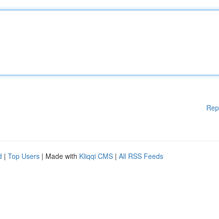
Rep
d
|
Top Users
| Made with
Kliqqi CMS
|
All RSS Feeds