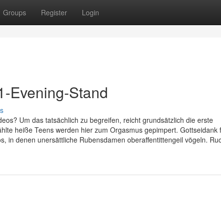
Groups
Register
Login
 1-Evening-Stand
s
eos? Um das tatsächlich zu begreifen, reicht grundsätzlich die erste
hlte heiße Teens werden hier zum Orgasmus gepimpert. Gottseidank f
s, in denen unersättliche Rubensdamen oberaffentittengeil vögeln. Ru