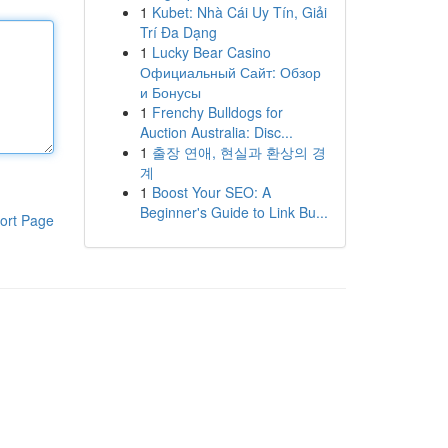
1
Kubet: Nhà Cái Uy Tín, Giải
Trí Đa Dạng
1
Lucky Bear Casino
Официальный Сайт: Обзор
и Бонусы
1
Frenchy Bulldogs for
Auction Australia: Disc...
1
출장 연애, 현실과 환상의 경
계
1
Boost Your SEO: A
Beginner's Guide to Link Bu...
ort Page