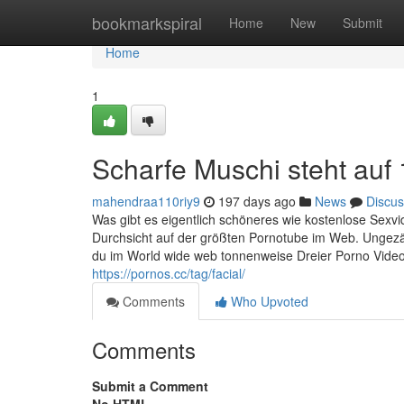
Home
bookmarkspiral
Home
New
Submit
Home
1
Scharfe Muschi steht auf
mahendraa110riy9
197 days ago
News
Discus
Was gibt es eigentlich schöneres wie kostenlose Sexvid
Durchsicht auf der größten Pornotube im Web. Ungezä
du im World wide web tonnenweise Dreier Porno Video
https://pornos.cc/tag/facial/
Comments
Who Upvoted
Comments
Submit a Comment