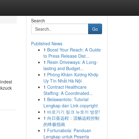
Search
Go
Published News
1
Boost Your Reach: A Guide
to Press Release Dist...
1
Resin Driveways: A Long-
lasting and Budget...
1
Phòng Khám Xương Khớp
Uy Tín Nhất Hà Nội
indest
1
Contract Healthcare
ckzuck
Staffing: A Coordinated...
1
Belawantoto: Tutorial
Lengkap dan Link copyright
1
바로가기 링크 뉴토끼 방문!
1
向日葵远程：流畅远程控制
的终极指南
1
Fortunabola: Panduan
Lengkap untuk Peserta