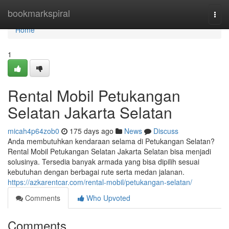
Home
bookmarkspiral
Togg
navi
Home
1
Rental Mobil Petukangan
Selatan Jakarta Selatan
micah4p64zob0
175 days ago
News
Discuss
Anda membutuhkan kendaraan selama di Petukangan Selatan?
Rental Mobil Petukangan Selatan Jakarta Selatan bisa menjadi
solusinya. Tersedia banyak armada yang bisa dipilih sesuai
kebutuhan dengan berbagai rute serta medan jalanan.
https://azkarentcar.com/rental-mobil/petukangan-selatan/
Comments
Who Upvoted
Comments