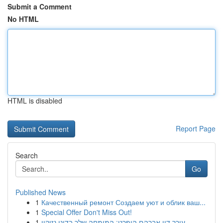
Submit a Comment
No HTML
HTML is disabled
Report Page
Search
Go
Published News
1
Качественный ремонт Создаем уют и облик ваш...
1
Special Offer Don't Miss Out!
1
עורך דין אברהם הופרט: המומחה שלך בדיני נזיקין