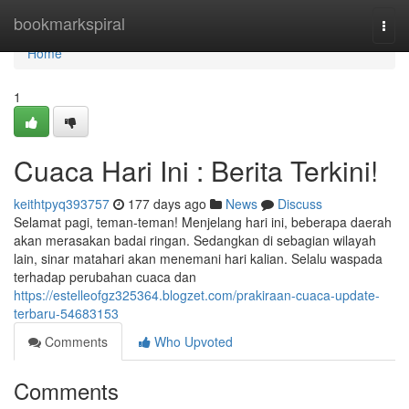
Home
bookmarkspiral
Togg
navi
Home
1
Cuaca Hari Ini : Berita Terkini!
keithtpyq393757
177 days ago
News
Discuss
Selamat pagi, teman-teman! Menjelang hari ini, beberapa daerah
akan merasakan badai ringan. Sedangkan di sebagian wilayah
lain, sinar matahari akan menemani hari kalian. Selalu waspada
terhadap perubahan cuaca dan
https://estelleofgz325364.blogzet.com/prakiraan-cuaca-update-
terbaru-54683153
Comments
Who Upvoted
Comments