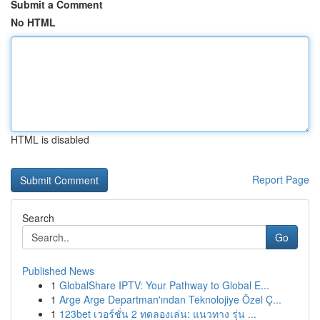
Submit a Comment
No HTML
HTML is disabled
Report Page
Search
Go
Published News
1
GlobalShare IPTV: Your Pathway to Global E...
1
Arge Arge Departman'ından Teknolojiye Özel Ç...
1
123bet เวอร์ชั่น 2 ทดลองเล่น: แนวทาง รุ่น ...