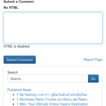
Submit a Comment
No HTML
HTML is disabled
Report Page
Search
Go
Published News
1
Sa Gaming บาคาร่า: คู่มือเริ่มต้นสำหรับมือใหม่
1
Mombasa Raha: Furaha na Utamu wa Pwani
1
88m: Your Ultimate Online Casino Destination