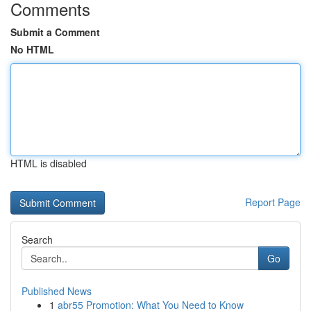
Comments
Submit a Comment
No HTML
HTML is disabled
Report Page
Search
Go
Published News
1
abr55 Promotion: What You Need to Know