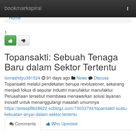
Home
bookmarkspiral
Togg
navi
Home
1
Topansakti: Sebuah Tenaga
Baru dalam Sektor Tertentu
tomashdyu381524
91 days ago
News
Discuss
Topansakti melalui pendekatan berupa revolusioner, sekarang
menjadi fokus di seputar industri manufaktur manufaktur.
Perusahaan tersebut membawa menawarkan solusi layanan
inovatif untuk menanggulangi masalah umumnya
https://jessejdll628622.ezblogz.com/73033792/topansakti-suatu-
kekuatan-anyar-dalam-sektor-tertentu
Comments
Who Upvoted