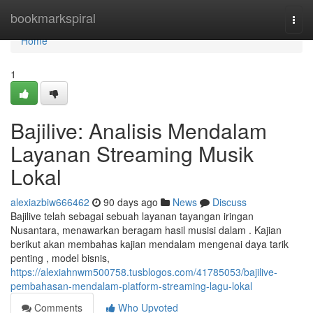
Home
bookmarkspiral
Togg
navi
Home
1
Bajilive: Analisis Mendalam
Layanan Streaming Musik
Lokal
alexiazbiw666462
90 days ago
News
Discuss
Bajilive telah sebagai sebuah layanan tayangan iringan
Nusantara, menawarkan beragam hasil musisi dalam . Kajian
berikut akan membahas kajian mendalam mengenai daya tarik
penting , model bisnis,
https://alexiahnwm500758.tusblogos.com/41785053/bajilive-
pembahasan-mendalam-platform-streaming-lagu-lokal
Comments
Who Upvoted