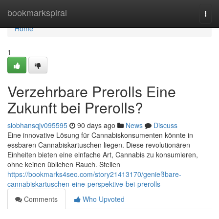
Home
bookmarkspiral
Togg
navi
Home
1
Verzehrbare Prerolls Eine
Zukunft bei Prerolls?
siobhansqjv095595
90 days ago
News
Discuss
Eine innovative Lösung für Cannabiskonsumenten könnte in
essbaren Cannabiskartuschen liegen. Diese revolutionären
Einheiten bieten eine einfache Art, Cannabis zu konsumieren,
ohne keinen üblichen Rauch. Stellen
https://bookmarks4seo.com/story21413170/genießbare-
cannabiskartuschen-eine-perspektive-bei-prerolls
Comments
Who Upvoted