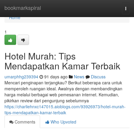
Home
bookmarkspiral
Togg
navi
Home
1
Hotel Murah: Tips
Mendapatkan Kamar Terbaik
umarphhg239394
91 days ago
News
Discuss
Mencari penginapan terjangkau? Berikut beberapa cara untuk
memperoleh ruangan ideal. Awalnya dengan membandingkan
harga melalui berbagai web pemesanan internet. Kemudian,
pikirkan review dari pengunjung sebelumnya
https://charliehnxc147015.aioblogs.com/93926973/hotel-murah-
tips-mendapatkan-kamar-terbaik
Comments
Who Upvoted