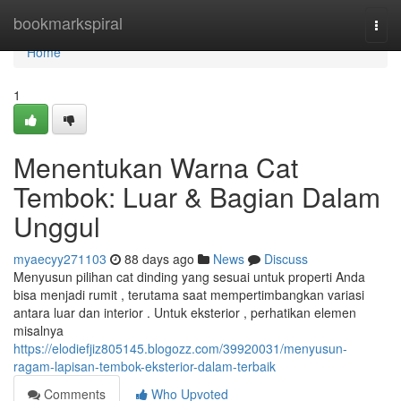
Home
bookmarkspiral
Togg
navi
Home
1
Menentukan Warna Cat
Tembok: Luar & Bagian Dalam
Unggul
myaecyy271103
88 days ago
News
Discuss
Menyusun pilihan cat dinding yang sesuai untuk properti Anda
bisa menjadi rumit , terutama saat mempertimbangkan variasi
antara luar dan interior . Untuk eksterior , perhatikan elemen
misalnya
https://elodiefjiz805145.blogozz.com/39920031/menyusun-
ragam-lapisan-tembok-eksterior-dalam-terbaik
Comments
Who Upvoted