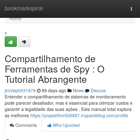
Home
bookmarkspiral
Togg
navi
Home
1
Compartilhamento de
Ferramentas de Spy : O
Tutorial Abrangente
jimzwpb531679
89 days ago
News
Discuss
Entender o compartilhamento de sistemas de monitoramento
pode parecer desafiador, mas é essencial para otimizar custos e
garantir a legalidade das suas ações . Este manual total explora
as melhores
https://poppieflmr626697.myparisblog.com/profile
Comments
Who Upvoted