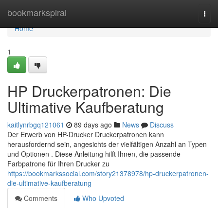
Home
bookmarkspiral
Togg
navi
Home
1
HP Druckerpatronen: Die
Ultimative Kaufberatung
kaitlynrbgq121061
89 days ago
News
Discuss
Der Erwerb von HP-Drucker Druckerpatronen kann
herausfordernd sein, angesichts der vielfältigen Anzahl an Typen
und Optionen . Diese Anleitung hilft Ihnen, die passende
Farbpatrone für Ihren Drucker zu
https://bookmarkssocial.com/story21378978/hp-druckerpatronen-
die-ultimative-kaufberatung
Comments
Who Upvoted