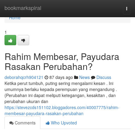
Home
bookmarkspiral
Togg
navi
Home
1
Rahim Membesar, Payudara
Rasakan Perubahan?
deborahqcrh904121
87 days ago
News
Discuss
Ketika perut tumbuh, puting sering mengalami kesan . Ini
umumnya berlaku kepada perempuan yang mengandung .
{Perubahan ini dapat meliputi ketegangan, kesakitan , dan
perubahan ukuran dan
https://stevezcds151102.bloggadores.com/40007775/rahim-
membesar-payudara-rasakan-perubahan
Comments
Who Upvoted