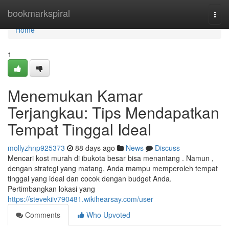
Home
bookmarkspiral
Togg
navi
Home
1
Menemukan Kamar
Terjangkau: Tips Mendapatkan
Tempat Tinggal Ideal
mollyzhnp925373
88 days ago
News
Discuss
Mencari kost murah di ibukota besar bisa menantang . Namun ,
dengan strategi yang matang, Anda mampu memperoleh tempat
tinggal yang ideal dan cocok dengan budget Anda.
Pertimbangkan lokasi yang
https://stevekiiv790481.wikihearsay.com/user
Comments
Who Upvoted