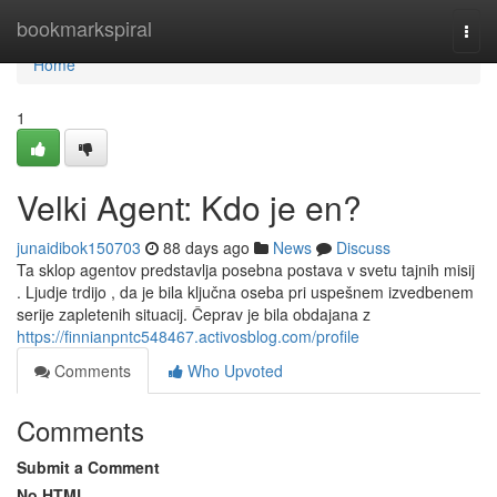
Home
bookmarkspiral
Togg
navi
Home
1
Velki Agent: Kdo je en?
junaidibok150703
88 days ago
News
Discuss
Ta sklop agentov predstavlja posebna postava v svetu tajnih misij
. Ljudje trdijo , da je bila ključna oseba pri uspešnem izvedbenem
serije zapletenih situacij. Čeprav je bila obdajana z
https://finnianpntc548467.activosblog.com/profile
Comments
Who Upvoted
Comments
Submit a Comment
No HTML