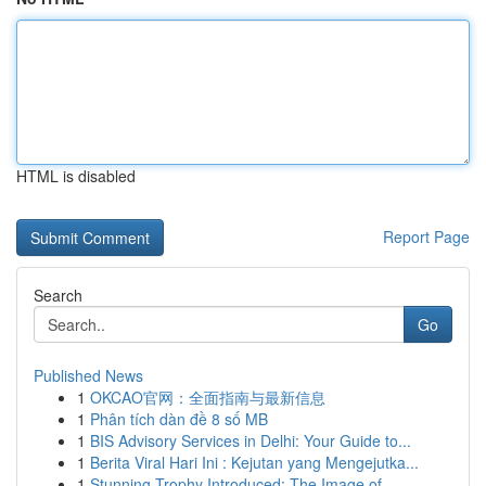
HTML is disabled
Report Page
Search
Go
Published News
1
OKCAO官网：全面指南与最新信息
1
Phân tích dàn đề 8 số MB
1
BIS Advisory Services in Delhi: Your Guide to...
1
Berita Viral Hari Ini : Kejutan yang Mengejutka...
1
Stunning Trophy Introduced: The Image of ...