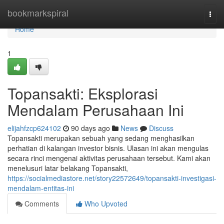
Home
bookmarkspiral
Togg
navi
Home
1
Topansakti: Eksplorasi
Mendalam Perusahaan Ini
elijahfzcp624102
90 days ago
News
Discuss
Topansakti merupakan sebuah yang sedang menghasilkan
perhatian di kalangan investor bisnis. Ulasan ini akan mengulas
secara rinci mengenai aktivitas perusahaan tersebut. Kami akan
menelusuri latar belakang Topansakti,
https://socialmediastore.net/story22572649/topansakti-investigasi-
mendalam-entitas-ini
Comments
Who Upvoted