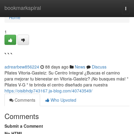
Home
bookmarkspiral
Togg
navi
Home
1
```
adrearbew856224
88 days ago
News
Discuss
Pilates Vitoria-Gasteiz: Su Centro Integral ¿Buscas el camino
para mejorar tu bienestar en Vitoria-Gasteiz? ¡No busques más! "
Pilates V-G " te brinda el centro diseñado para nuestra
https://oisibhdp743167.ja-blog.com/40743549/
Comments
Who Upvoted
Comments
Submit a Comment
No HTML