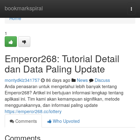
Home
bookmarkspiral
Togg
navi
Home
1
Emperor268: Tutorial Detail
dan Data Paling Update
montydklz341757
86 days ago
News
Discuss
Anda penasaran untuk mengetahui lebih banyak tentang
Emperor268? Artikel ini bertujuan informasi lengkap tentang
aplikasi ini. Tim kami akan kemampuan signifikan, metode
menggunakannya, dan informasi paling update
https://emperor268.cc/lottery
Comments
Who Upvoted
Comments