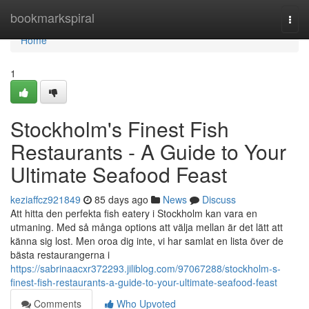
Home
bookmarkspiral
Togg
navi
Home
1
Stockholm's Finest Fish
Restaurants - A Guide to Your
Ultimate Seafood Feast
keziaffcz921849
85 days ago
News
Discuss
Att hitta den perfekta fish eatery i Stockholm kan vara en
utmaning. Med så många options att välja mellan är det lätt att
känna sig lost. Men oroa dig inte, vi har samlat en lista över de
bästa restaurangerna i
https://sabrinaacxr372293.jiliblog.com/97067288/stockholm-s-
finest-fish-restaurants-a-guide-to-your-ultimate-seafood-feast
Comments
Who Upvoted