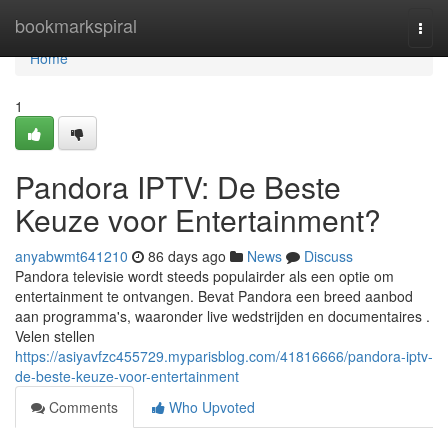
Home
bookmarkspiral
Togg
navi
Home
1
Pandora IPTV: De Beste
Keuze voor Entertainment?
anyabwmt641210
86 days ago
News
Discuss
Pandora televisie wordt steeds populairder als een optie om
entertainment te ontvangen. Bevat Pandora een breed aanbod
aan programma's, waaronder live wedstrijden en documentaires .
Velen stellen
https://asiyavfzc455729.myparisblog.com/41816666/pandora-iptv-
de-beste-keuze-voor-entertainment
Comments
Who Upvoted