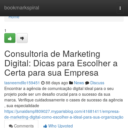
Home
bookmarkspiral
Togg
navi
Home
1
Consultoria de Marketing
Digital: Dicas para Escolher a
Certa para sua Empresa
tasneemdllo159451
88 days ago
News
Discuss
Encontrar a agência de comunicação digital ideal para o seu
projeto pode ser um desafio crucial para o sucesso da sua
marca. Verifique cuidadosamente o cases de sucesso da agência
, sua especialidade
https://junaidsmpf809027.myparisblog.com/41681411/empresa-
de-marketing-digital-como-escolher-a-ideal-para-sua-organização
Comments
Who Upvoted