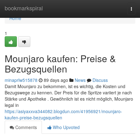
Home
bookmarkspiral
Togg
navi
Home
1
Mounjaro kaufen: Preise &
Bezugsquellen
minaprlw515878
89 days ago
News
Discuss
Damit Mounjaro zu bekommen, ist es wichtig, die Kosten und
Bezugswege zu kennen. Der Preis für die Spritze variiert je nach
Stärke und Apotheke . Gewöhnlich ist es nicht möglich, Mounjaro
legal in
https://asiyaxxva344082.blogdun.com/41956921/mounjaro-
kaufen-preise-bezugsquellen
Comments
Who Upvoted