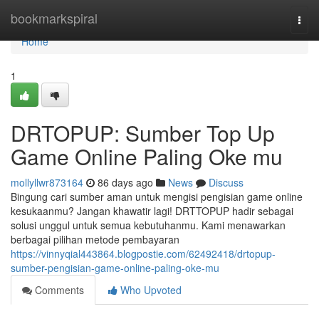
Home
bookmarkspiral
Togg
navi
Home
1
DRTOPUP: Sumber Top Up
Game Online Paling Oke mu
mollyllwr873164
86 days ago
News
Discuss
Bingung cari sumber aman untuk mengisi pengisian game online
kesukaanmu? Jangan khawatir lagi! DRTTOPUP hadir sebagai
solusi unggul untuk semua kebutuhanmu. Kami menawarkan
berbagai pilihan metode pembayaran
https://vinnyqial443864.blogpostie.com/62492418/drtopup-
sumber-pengisian-game-online-paling-oke-mu
Comments
Who Upvoted