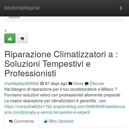
Home
bookmarkspiral
Togg
navi
Home
1
Riparazione Climatizzatori a :
Soluzioni Tempestivi e
Professionisti
charliepkbp829866
87 days ago
News
Discuss
Hai bisogno di riparazione per il tuo condizionatore a Milano ?
Forniamo soluzioni veloci con professionisti altamente preparati .
La nostra riparazione per climatizzatori è garantita , con
https://mariyahwklj341782.angelinsblog.com/39965698/assistenza-
aria-condizionata-a-servizi-tempestivi-e-esperti
Comments
Who Upvoted