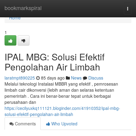
Home
bookmarkspiral
Togg
navi
Home
1
IPAL MBG: Solusi Efektif
Pengolahan Air Limbah
laratmpt890225
85 days ago
News
Discuss
Melalui teknologi Instalasi MBBR yang efektif , pemrosesan
limbah cair dikonversi {lebih aman dan selaras ketentuan
pemerintah . Cara ini benar-benar tepat untuk berbagai
perusahaan dan
https://cecilyuxkq111121.bloginder.com/41910352/ipal-mbg-
solusi-efektif-pengolahan-air-limbah
Comments
Who Upvoted