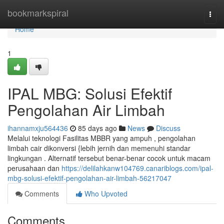
Home
bookmarkspiral
Togg
navi
Home
1
IPAL MBG: Solusi Efektif
Pengolahan Air Limbah
ihannamxju564436
85 days ago
News
Discuss
Melalui teknologi Fasilitas MBBR yang ampuh , pengolahan
limbah cair dikonversi {lebih jernih dan memenuhi standar
lingkungan . Alternatif tersebut benar-benar cocok untuk macam
perusahaan dan
https://delilahkanw104769.canariblogs.com/ipal-
mbg-solusi-efektif-pengolahan-air-limbah-56217047
Comments
Who Upvoted
Comments