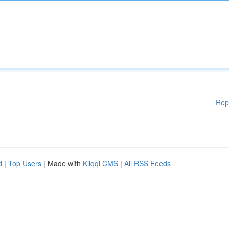
Rep
d
|
Top Users
| Made with
Kliqqi CMS
|
All RSS Feeds