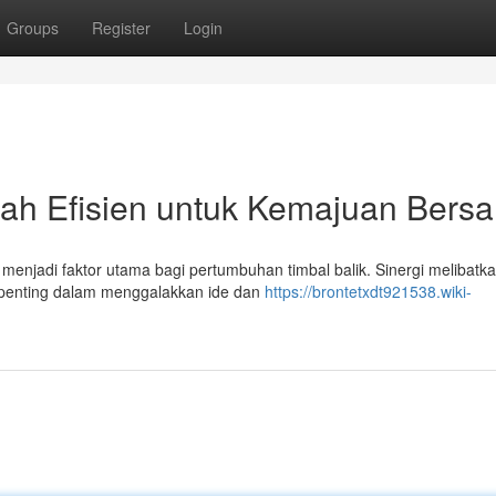
Groups
Register
Login
ah Efisien untuk Kemajuan Bers
n menjadi faktor utama bagi pertumbuhan timbal balik. Sinergi melibatk
penting dalam menggalakkan ide dan
https://brontetxdt921538.wiki-