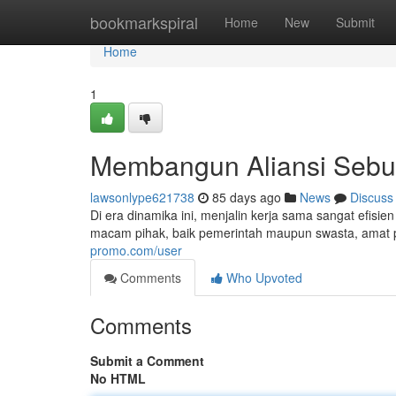
Home
bookmarkspiral
Home
New
Submit
Home
1
Membangun Aliansi Sebu
lawsonlype621738
85 days ago
News
Discuss
Di era dinamika ini, menjalin kerja sama sangat efisie
macam pihak, baik pemerintah maupun swasta, amat 
promo.com/user
Comments
Who Upvoted
Comments
Submit a Comment
No HTML