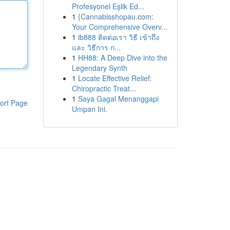
Profesyonel Eşlik Ed...
1
{Cannabisshopau.com:
Your Comprehensive Overv...
1
ib888 ติดต่อเรา วิธี เข้าถึง
และ วิธีการ ก...
1
HH88: A Deep Dive into the
Legendary Synth
1
Locate Effective Relief:
Chiropractic Treat...
1
Saya Gagal Menanggapi
ort Page
Umpan Ini.