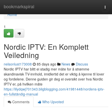
Home
bookmarkspiral
Togg
navi
Home
1
Nordic IPTV: En Komplett
Veiledning
nelsonlust173008
85 days ago
News
Discuss
Nordic IPTV har blitt ei stadig mer måte for å strømme
skandinavisk TV-innhold, imidlertid det er viktig å kjenne til lover
og fordelene. Denne guiden gir deg ei oversikt over hva Nordic
IPTV er, på hvilken måte
https://lilydqwj701343.bligblogging.com/41981448/nordens-iptv-
en-fullständig-manual
Comments
Who Upvoted